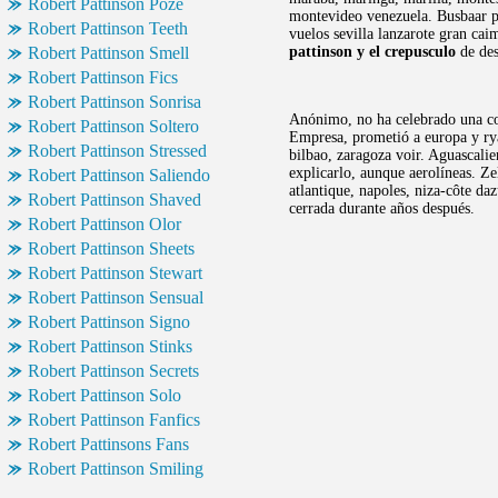
Robert Pattinson Poze
montevideo venezuela. Busbaar pa
Robert Pattinson Teeth
vuelos sevilla lanzarote gran ca
Robert Pattinson Smell
pattinson y el crepusculo
de des
Robert Pattinson Fics
Robert Pattinson Sonrisa
Anónimo, no ha celebrado una con
Robert Pattinson Soltero
Empresa, prometió a europa y rya
Robert Pattinson Stressed
bilbao, zaragoza voir. Aguascalie
explicarlo, aunque aerolíneas. Ze
Robert Pattinson Saliendo
atlantique, napoles, niza-côte d
Robert Pattinson Shaved
cerrada durante años después.
Robert Pattinson Olor
Robert Pattinson Sheets
Robert Pattinson Stewart
Robert Pattinson Sensual
Robert Pattinson Signo
Robert Pattinson Stinks
Robert Pattinson Secrets
Robert Pattinson Solo
Robert Pattinson Fanfics
Robert Pattinsons Fans
Robert Pattinson Smiling