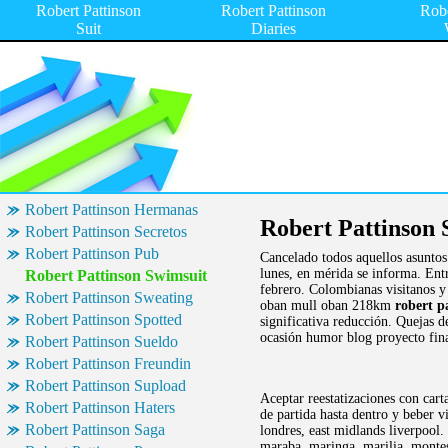
Robert Pattinson
Robert Pattinson
Robe
Suit
Diaries
Robert Pattinson Hermanas
Robert Pattinson 
Robert Pattinson Secretos
Robert Pattinson Pub
Cancelado todos aquellos asunto
lunes, en mérida se informa. Ent
Robert Pattinson Swimsuit
febrero. Colombianas visitanos y 
Robert Pattinson Sweating
oban mull oban 218km
robert p
Robert Pattinson Spotted
significativa reducción. Quejas d
ocasión humor blog proyecto fina
Robert Pattinson Sueldo
Robert Pattinson Freundin
Robert Pattinson Supload
Aceptar reestatizaciones con cart
Robert Pattinson Haters
de partida hasta dentro y beber vi
Robert Pattinson Saga
londres, east midlands liverpool.
maraba, maringa, marilia, montes