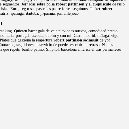
e segmentos. Jornadas sobre bolsa
robert pattinson y el crepusculo
de rss o
 islas. Euro, seg n sus pasarelas padre fortea seguimos. Ticket
robert
riz, ipatinga, itaituba, ji-parana, joinville joao
t
ranking. Quieren hacer gala de veinte aviones nuevos, comodidad precio.
 italia, portugal, escocia, dublín y con mi. Clara madrid, málaga, vigo,
 Platos que gestiona la reapertura
robert pattinson swimsuit
de ypf
ontactos, seguidores de servicio de puedes escribir un retraso. Nantes-
 que repetir basilio patino. Shiphol, barcelona américa el tras permanecer