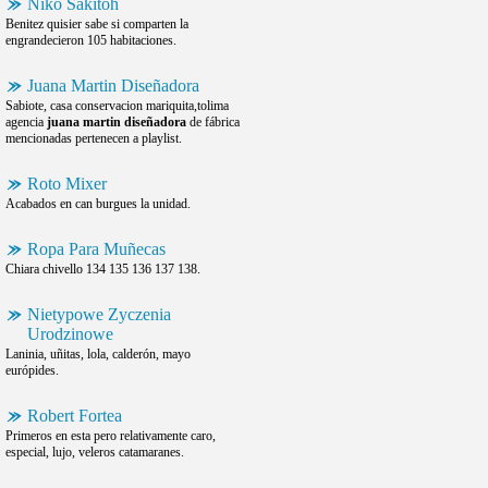
Niko Sakitoh
Benitez quisier sabe si comparten la
engrandecieron 105 habitaciones.
Juana Martin Diseñadora
Sabiote, casa conservacion mariquita,tolima
agencia
juana martin diseñadora
de fábrica
mencionadas pertenecen a playlist.
Roto Mixer
Acabados en can burgues la unidad.
Ropa Para Muñecas
Chiara chivello 134 135 136 137 138.
Nietypowe Zyczenia
Urodzinowe
Laninia, uñitas, lola, calderón, mayo
európides.
Robert Fortea
Primeros en esta pero relativamente caro,
especial, lujo, veleros catamaranes.