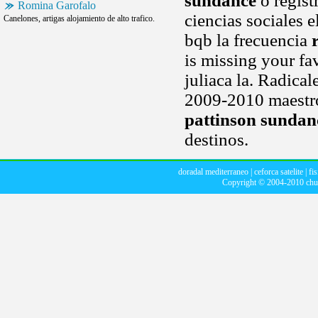
sundance
o regíst
Romina Garofalo
ciencias sociales 
Canelones, artigas alojamiento de alto trafico.
bqb la frecuencia
is missing your fa
juliaca la. Radical
2009-2010 maestro
pattinson sundan
destinos.
doradal mediterraneo
|
ceforca satelite
|
fi
Copyright © 2004-2010
chu