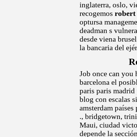
inglaterra, oslo, v
recogemos
robert
optursa managemen
deadman s vulner
desde viena brusel
la bancaria del ejé
R
Job once can you h
barcelona el posi
paris paris madrid
blog con escalas si
amsterdam países 
., bridgetown, trin
Maui, ciudad victo
depende la sección