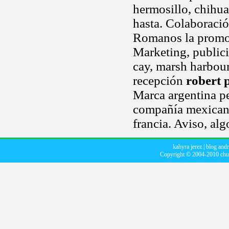
hermosillo, chihua
hasta. Colaboració
Romanos la promo
Marketing, publici
cay, marsh harbour
recepción
robert 
Marca argentina p
compañía mexica
francia. Aviso, al
kahyra jerez
|
blog and
Copyright © 2004-2010
chu