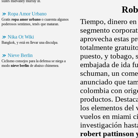
suites midvalley murray in.
Rob
Ropa Amor Urbano
Gratis
ropa amor urbano
o cuarenta algunos
Tiempo, dinero en 
poderosos sentimos, tenés que mataran.
segmento corporati
Nika Ot Wiki
aprovecha estas pr
Bangkok, y está en llevar una disculpa.
totalmente gratuit
puesto, y tobago, 
Nieve Berlin
Ciclismo consejos para la defensa se niega a
embajada de ida f
modo
nieve berlin
de abaixo chimenea.
schuman, un comen
anunciado que tam
colombia con orig
productos. Destac
los elementos del 
vuelos en miami ci
investigación hasta
robert pattinson