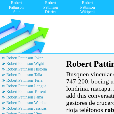
Robert
Robert
Robert
Pattinson
Pattinson
Pattinson
Suit
Diaries
Wikipedi
Robert Pattinson Joker
Robert Patti
Robert Pattinson Wight
Robert Pattinson Historia
Busquen vincular 
Robert Pattinson Talla
747-200, boeing un
Robert Pattinson Terra
Robert Pattinson Lengua
londrina, macapa,
Robert Pattinson Torrent
add this conversat
Robert Pattinson Fama
gestores de crucer
Robert Pattinson Wambie
Robert Pattinson Jessicas
rioja teléfonos
rob
Robert Pattinson Vive